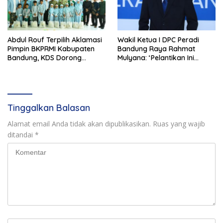
Abdul Rouf Terpilih Aklamasi
Wakil Ketua I DPC Peradi
Pimpin BKPRMI Kabupaten
Bandung Raya Rahmat
Bandung, KDS Dorong
Mulyana: ‘Pelantikan Ini
Kolaborasi Bangun Generasi
Kembali pada Marwah
Qurani
Peradi Sesungguhnya Hingga
Ukir Sejarah Baru’
Tinggalkan Balasan
Alamat email Anda tidak akan dipublikasikan.
Ruas yang wajib
ditandai
*