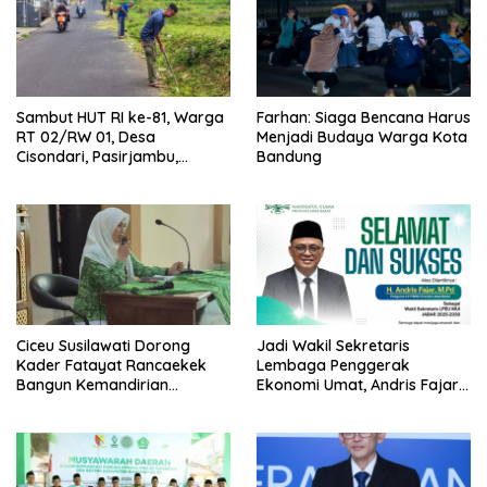
Sambut HUT RI ke-81, Warga
Farhan: Siaga Bencana Harus
RT 02/RW 01, Desa
Menjadi Budaya Warga Kota
Cisondari, Pasirjambu,
Bandung
Antusias Bersih-Bersih
Lingkungan
Ciceu Susilawati Dorong
Jadi Wakil Sekretaris
Kader Fatayat Rancaekek
Lembaga Penggerak
Bangun Kemandirian
Ekonomi Umat, Andris Fajar
Ekonomi
Perkuat Jajaran Pengurus
MUI Jabar