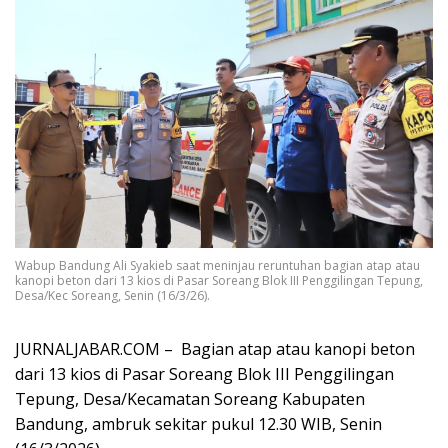
Wabup Bandung Ali Syakieb saat meninjau reruntuhan bagian atap atau
kanopi beton dari 13 kios di Pasar Soreang Blok III Penggilingan Tepung,
Desa/Kec Soreang, Senin (16/3/26).
JURNALJABAR.COM – Bagian atap atau kanopi beton
dari 13 kios di Pasar Soreang Blok III Penggilingan
Tepung, Desa/Kecamatan Soreang Kabupaten
Bandung, ambruk sekitar pukul 12.30 WIB, Senin