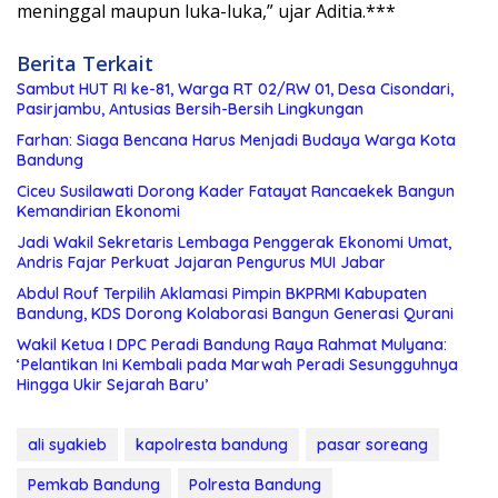
meninggal maupun luka-luka,” ujar Aditia.***
Berita Terkait
Sambut HUT RI ke-81, Warga RT 02/RW 01, Desa Cisondari,
Pasirjambu, Antusias Bersih-Bersih Lingkungan
Farhan: Siaga Bencana Harus Menjadi Budaya Warga Kota
Bandung
Ciceu Susilawati Dorong Kader Fatayat Rancaekek Bangun
Kemandirian Ekonomi
Jadi Wakil Sekretaris Lembaga Penggerak Ekonomi Umat,
Andris Fajar Perkuat Jajaran Pengurus MUI Jabar
Abdul Rouf Terpilih Aklamasi Pimpin BKPRMI Kabupaten
Bandung, KDS Dorong Kolaborasi Bangun Generasi Qurani
Wakil Ketua I DPC Peradi Bandung Raya Rahmat Mulyana:
‘Pelantikan Ini Kembali pada Marwah Peradi Sesungguhnya
Hingga Ukir Sejarah Baru’
ali syakieb
kapolresta bandung
pasar soreang
Pemkab Bandung
Polresta Bandung