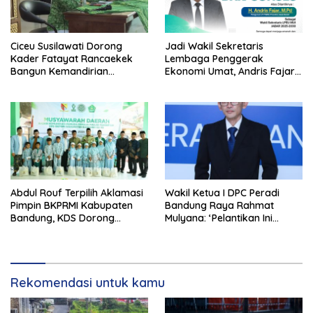
Ciceu Susilawati Dorong
Jadi Wakil Sekretaris
Kader Fatayat Rancaekek
Lembaga Penggerak
Bangun Kemandirian
Ekonomi Umat, Andris Fajar
Ekonomi
Perkuat Jajaran Pengurus
MUI Jabar
Abdul Rouf Terpilih Aklamasi
Wakil Ketua I DPC Peradi
Pimpin BKPRMI Kabupaten
Bandung Raya Rahmat
Bandung, KDS Dorong
Mulyana: ‘Pelantikan Ini
Kolaborasi Bangun Generasi
Kembali pada Marwah
Qurani
Peradi Sesungguhnya Hingga
Ukir Sejarah Baru’
Rekomendasi untuk kamu