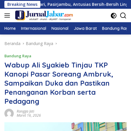
Langsung
 Cisondari, Pasirjambu, Antusias Bersih-Bersih Lingkungan
Breaking News
ke
konten
Home
Internasional
Nasional
Jawa Barat
Bandung Raya
Beranda
Bandung Raya
Bandung Raya
Wabup Ali Syakieb Tinjau TKP
Kanopi Pasar Soreang Ambruk,
Sampaikan Duka dan Pastikan
Penanganan Korban serta
Pedagang
Rangga Jati
Maret 16, 2026