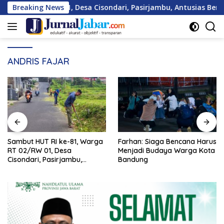
Langsung
rga RT 02/RW 01, Desa Cisondari, Pasirjambu, Antusias Bersih-
Breaking News
ke
konten
ANDRIS FAJAR
Sambut HUT RI ke-81, Warga
Farhan: Siaga Bencana Harus
RT 02/RW 01, Desa
Menjadi Budaya Warga Kota
Cisondari, Pasirjambu,
Bandung
Antusias Bersih-Bersih
Lingkungan