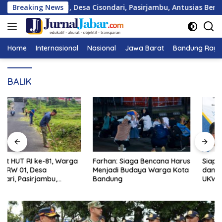
Langsung
rga RT 02/RW 01, Desa Cisondari, Pasirjambu, Antusias Bersih-
Breaking News
ke
konten
Home
Internasional
Nasional
Jawa Barat
Bandung Raya
BALIK
Farhan: Siaga Bencana Harus
Siap Sejahterakan Anggota
Menjadi Budaya Warga Kota
dan Sediakan 1.000 Kuota
Bandung
UKW Gratis, Tantan Resmi
Daftar Calon Ketua PWI
Jawa Barat