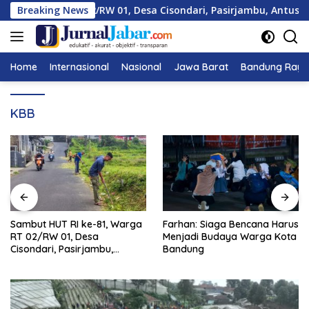
Langsung
81, Warga RT 02/RW 01, Desa Cisondari, Pasirjambu, Antusias 
Breaking News
ke
konten
Home
Internasional
Nasional
Jawa Barat
Bandung Raya
KBB
Sambut HUT RI ke-81, Warga
Farhan: Siaga Bencana Harus
RT 02/RW 01, Desa
Menjadi Budaya Warga Kota
Cisondari, Pasirjambu,
Bandung
Antusias Bersih-Bersih
Lingkungan