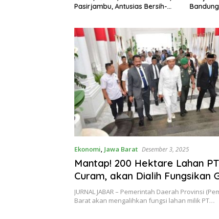
orong
Pasirjambu, Antusias Bersih-
Bandung
un Generasi
Bersih Lingkungan
Ekonomi
,
Jawa Barat
Desember 3, 2025
Mantap! 200 Hektare Lahan P
Curam, akan Dialih Fungsikan 
KDM dari Sayuran menjadi Teh
JURNAL JABAR – Pemerintah Daerah Provinsi (Pe
Barat akan mengalihkan fungsi lahan milik PT…