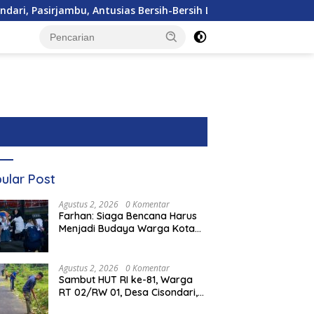
 Pasirjambu, Antusias Bersih-Bersih Lingkungan
Farhan
ular Post
Agustus 2, 2026
0 Komentar
Farhan: Siaga Bencana Harus
Menjadi Budaya Warga Kota
Bandung
Agustus 2, 2026
0 Komentar
Sambut HUT RI ke-81, Warga
RT 02/RW 01, Desa Cisondari,
silawati Dorong Kader
Hari Buruh Nasional, Dari
Mahas
Pasirjambu, Antusias Bersih-
Rancaekek Bangun
Sejarah Perjuangan Menuju
Prote