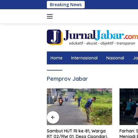
Langsung
Breaking News
ke
konten
Home
Internasional
Nasional
Ja
Pemprov Jabar
lih Aklamasi
Sambut HUT RI ke-81, Warga
Farhan: Sia
Kabupaten
RT 02/RW 01, Desa Cisondari,
Menjadi Bud