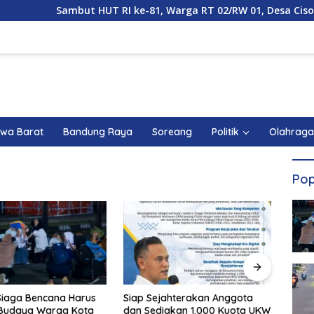
Sambut HUT RI ke-81, Warga RT 02/RW 01, Desa Cisondari,
wa Barat
Bandung Raya
Soreang
Politik
Olahraga
Pop
ga Bencana Harus
Siap Sejahterakan Anggota
Ciceu Su
aya Warga Kota
dan Sediakan 1.000 Kuota UKW
Fatayat 