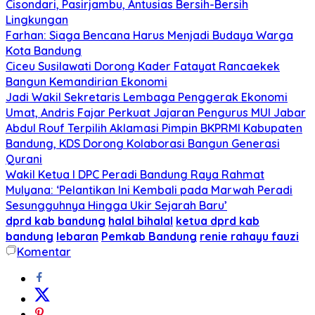
Cisondari, Pasirjambu, Antusias Bersih-Bersih
Lingkungan
Farhan: Siaga Bencana Harus Menjadi Budaya Warga
Kota Bandung
Ciceu Susilawati Dorong Kader Fatayat Rancaekek
Bangun Kemandirian Ekonomi
Jadi Wakil Sekretaris Lembaga Penggerak Ekonomi
Umat, Andris Fajar Perkuat Jajaran Pengurus MUI Jabar
Abdul Rouf Terpilih Aklamasi Pimpin BKPRMI Kabupaten
Bandung, KDS Dorong Kolaborasi Bangun Generasi
Qurani
Wakil Ketua I DPC Peradi Bandung Raya Rahmat
Mulyana: ‘Pelantikan Ini Kembali pada Marwah Peradi
Sesungguhnya Hingga Ukir Sejarah Baru’
dprd kab bandung
halal bihalal
ketua dprd kab
bandung
lebaran
Pemkab Bandung
renie rahayu fauzi
Komentar