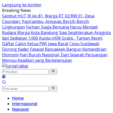
Langsung ke konten
Breaking News
Sambut HUT RI ke-81, Warga RT 02/RW 01, Desa
Cisondari, Pasirjambu, Antusias Bersih-Bersih
Lingkungan
Farhan: Siaga Bencana Harus Menjadi
Budaya Warga Kota Bandung
Siap Sejahterakan Anggota
dan Sediakan 1.000 Kuota UKW Gratis, Tantan Resmi
Daftar Calon Ketua PWI Jawa Barat
Ciceu Susilawati
Dorong Kader Fatayat Rancaekek Bangun Kemandirian
Ekonomi
Hari Buruh Nasional, Dari Sejarah Perjuangan
Menuju Keadilan yang Berkelanjutan
Home
Internasional
Nasional