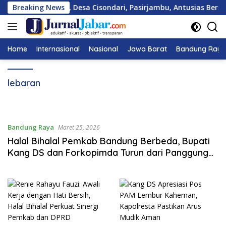
Langsung
rga RT 02/RW 01, Desa Cisondari, Pasirjambu, Antusias Bersih-
Breaking News
ke
konten
Home
Internasional
Nasional
Jawa Barat
Bandung Raya
lebaran
Bandung Raya
Maret 25, 2026
Halal Bihalal Pemkab Bandung Berbeda, Bupati
Kang DS dan Forkopimda Turun dari Panggung
Salami ASN Satu Persatu