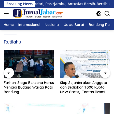
Langsung
 01, Desa Cisondari, Pasirjambu, Antusias Bersih-Bersih Lingk
Breaking News
ke
konten
Home
Internasional
Nasional
Jawa Barat
Bandung Raya
Rutilahu
Farhan: Siaga Bencana Harus
Siap Sejahterakan Anggota
Menjadi Budaya Warga Kota
dan Sediakan 1.000 Kuota
Bandung
UKW Gratis, Tantan Resmi
Daftar Calon Ketua PWI
Jawa Barat