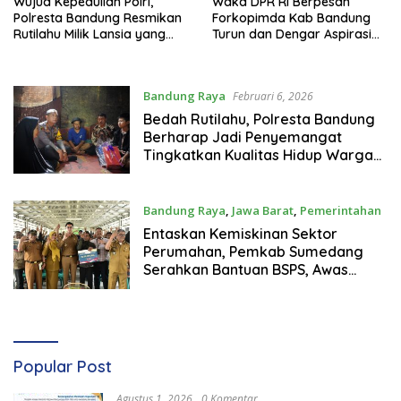
Wujud Kepedulian Polri,
Waka DPR RI Berpesan
Polresta Bandung Resmikan
Forkopimda Kab Bandung
Rutilahu Milik Lansia yang
Turun dan Dengar Aspirasi
Tuntas Direhab
Masyarakat
Bandung Raya
Februari 6, 2026
Bedah Rutilahu, Polresta Bandung
Berharap Jadi Penyemangat
Tingkatkan Kualitas Hidup Warga
Tak Mampu
Bandung Raya
,
Jawa Barat
,
Pemerintahan
November 4, 2025
Entaskan Kemiskinan Sektor
Perumahan, Pemkab Sumedang
Serahkan Bantuan BSPS, Awas
Jangan Ada Pengurangan Dana
dan Spek!
Popular Post
Agustus 1, 2026
0 Komentar