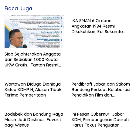
Baca Juga
IKA SMAN 6 Cirebon
Angkatan 1994 Resmi
Dikukuhkan, Edi Sukamto
Pimpin Periode 2026–2031
Siap Sejahterakan Anggota
dan Sediakan 1.000 Kuota
UKW Gratis, Tantan Resmi
Daftar Calon Ketua PWI
Jawa Barat
Wartawan Diduga Dianiaya
Perdibrofi Jabar dan Stikom
Ketua KDMP H, Alasan Tidak
Bandung Perkuat Kolaborasi
Terima Pemberitaan
Pendidikan Film dan
Broadcasting
Bodebek dan Bandung Raya
Ini Pesan Gubernur Jabar
Masih Jadi Destinasi Favorit
KDM, Pembangunan Daerah
bagi Wisnus
Harus Fokus Penguatan
Infrastruktur Dasar untuk
Kepentingan Masyarakat