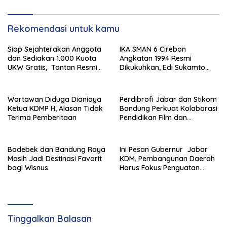
Rekomendasi untuk kamu
Siap Sejahterakan Anggota
IKA SMAN 6 Cirebon
dan Sediakan 1.000 Kuota
Angkatan 1994 Resmi
UKW Gratis, Tantan Resmi
Dikukuhkan, Edi Sukamto
Daftar Calon Ketua PWI
Pimpin Periode 2026–2031
Jawa Barat
Wartawan Diduga Dianiaya
Perdibrofi Jabar dan Stikom
Ketua KDMP H, Alasan Tidak
Bandung Perkuat Kolaborasi
Terima Pemberitaan
Pendidikan Film dan
Broadcasting
Bodebek dan Bandung Raya
Ini Pesan Gubernur Jabar
Masih Jadi Destinasi Favorit
KDM, Pembangunan Daerah
bagi Wisnus
Harus Fokus Penguatan
Infrastruktur Dasar untuk
Kepentingan Masyarakat
Tinggalkan Balasan