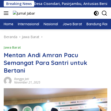
Langsung
T 02/RW 01, Desa Cisondari, Pasirjambu, Antusias Bersih-Bersi
Breaking News
ke
konten
Home
Internasional
Nasional
Jawa Barat
Bandung Raya
Beranda
Jawa Barat
Jawa Barat
Mentan Andi Amran Pacu
Semangat Para Santri untuk
Bertani
Rangga Jati
November 21, 2025